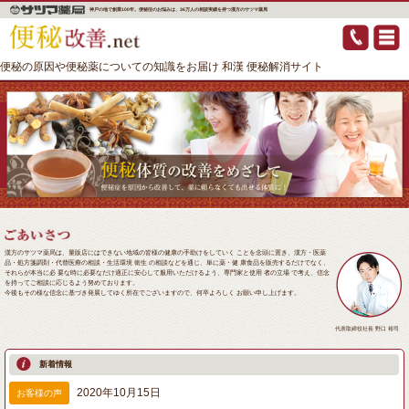
神戸の地で創業100年。便秘症のお悩みは、36万人の相談実績を持つ漢方のサツマ薬局
便秘の原因や便秘薬についての知識をお届け 和漢 便秘解消サイト
漢方のサツマ薬局は、量販店にはできない地域の皆様の健康の手助けをしていく ことを念頭に置き、漢方・医薬
品・処方箋調剤・代替医療の相談・生活環境 衛生 の相談などを通じ、単に薬・健 康食品を販売するだけでなく、
それらが本当に必 要な時に必要なだけ適正に安心して服用いただけるよう、専門家と使用 者の立場 で考え、信念
を持ってご相談に応じるよう努めております。
今後もその様な信念に基づき発展してゆく所在でございますので、何卒よろしく お願い申し上げます。
代表取締役社長 野口 裕司
新着情報
2020年10月15日
お客様の声