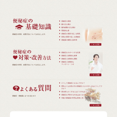
便秘症の原因
腸の主な働き
腸内細菌の主な働き
理想的な便
便秘症が原因で起こる病気
便秘症の対策、改善方法についてお伝えします。
病気が原因で起こる便秘症
便秘薬の種類と副作用
便秘症をサポートする生薬
便秘症に効果的な食事
便秘症に効果的な運動
便秘症に効果的な
マッサージ・ツボ
便秘症の対策、改善方法についてお伝えします。
どうして便秘症になるんですか？
男性よりも女性の方が便秘症になりやすいのはどうしてで
すか？
便を軟らかくするにはどうすればいいんですか？
便秘症を予防する方法はありますか？
便秘症・便秘薬にまつわるQ & A
市販の便秘薬の常用は身体に良くないですか？